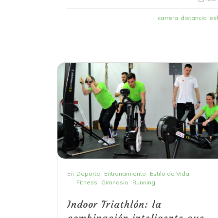
carrera
distancia
es
En
Deporte
Entrenamiento
Estilo de Vida
Fitness
Gimnasio
Running
Indoor Triathlón: la
combinación inteligente que