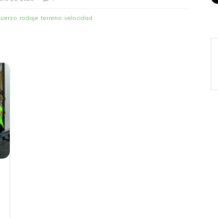
fuerzo
rodaje
terreno
velocidad