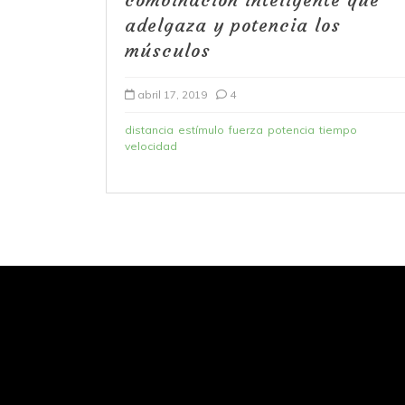
adelgaza y potencia los
músculos
abril 17, 2019
4
distancia
estímulo
fuerza
potencia
tiempo
velocidad