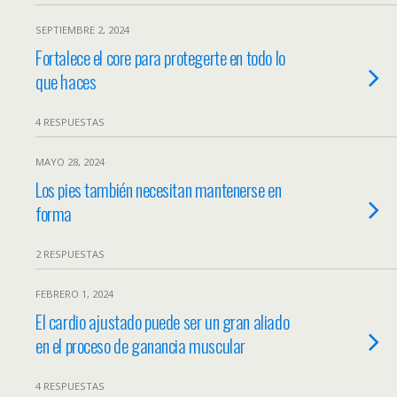
SEPTIEMBRE 2, 2024
Fortalece el core para protegerte en todo lo
que haces
4 RESPUESTAS
MAYO 28, 2024
Los pies también necesitan mantenerse en
forma
2 RESPUESTAS
FEBRERO 1, 2024
El cardio ajustado puede ser un gran aliado
en el proceso de ganancia muscular
4 RESPUESTAS