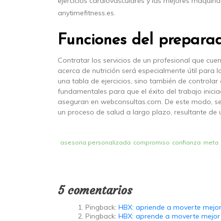
ejercicios cardiovasculares y las mejores máquina
anytimefitness.es.
Funciones del preparad
Contratar los servicios de un profesional que cu
acerca de nutrición será especialmente útil para lo
una tabla de ejercicios, sino también de controlar
fundamentales para que el éxito del trabajo inic
aseguran en webconsultas.com. De este modo, se
un proceso de salud a largo plazo, resultante de 
asesoria personalizada
compromiso
confianza
meta
5 comentarios
Pingback:
HBX: apriende a moverte mejor
Pingback:
HBX: aprende a moverte mejor