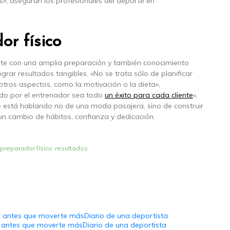
s», aseguran los profesionales del deporte en
or físico
ente con una amplia preparación y también conocimiento
grar resultados tangibles. «No se trata sólo de planificar
 otros aspectos, como la motivación o la dieta»,
iado por el entrenador sea todo
un éxito para cada cliente
«,
 está hablando no de una moda pasajera, sino de construir
un cambio de hábitos, confianza y dedicación.
preparador físico
resultados
 antes que moverte másDiario de una deportista
 antes que moverte másDiario de una deportista