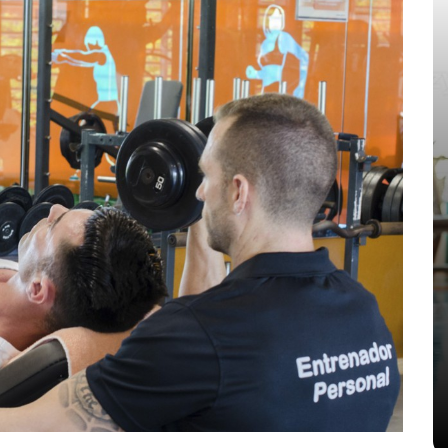
En
Cuerpo
Ejercicio Físico
Entrenamiento Personal
Fitness
Gimnasio
Musculación
Aprende cómo elegir
un plan de fuerza
realista y sostenido
septiembre 23, 2025
8
criterio
fuerza
individualización
intensidad
movimiento
rutina